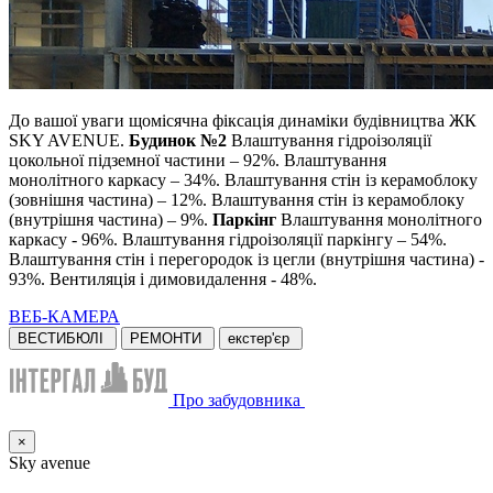
До вашої уваги щомісячна фіксація динаміки будівництва ЖК
SKY AVENUE.
Будинок №2
Влаштування гідроізоляції
цокольної підземної частини – 92%. Влаштування
монолітного каркасу – 34%. Влаштування стін із керамоблоку
(зовнішня частина) – 12%. Влаштування стін із керамоблоку
(внутрішня частина) – 9%.
Паркінг
Влаштування монолітного
каркасу - 96%. Влаштування гідроізоляції паркінгу – 54%.
Влаштування стін і перегородок із цегли (внутрішня частина) -
93%. Вентиляція і димовидалення - 48%.
ВЕБ-КАМЕРА
ВЕСТИБЮЛІ
РЕМОНТИ
екстер'єр
Про забудовника
×
Sky avenue