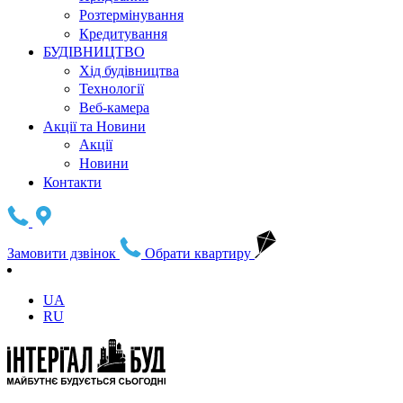
Розтермінування
Кредитування
БУДІВНИЦТВО
Хід будівництва
Технології
Веб-камера
Акції та Новини
Акції
Новини
Контакти
Замовити дзвінок
Обрати квартиру
UA
RU