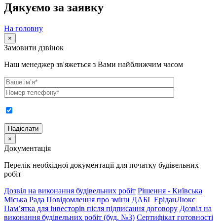
Дякуємо за заявку
На головну
×
Замовити дзвінок
Наш менеджер зв'яжеться з Вами найближчим часом
×
Документація
Перелік необхідної документації для початку будівельних
робіт
Дозвіл на виконання будівельних робіт
Рішення - Київська
Міська Рада
Повідомлення про зміни ДАБІ_ЕріданЛюкс
Пам’ятка для інвесторів після підписання договору
Дозвіл на
виконання будівельних робіт (буд. №3)
Сертифікат готовності