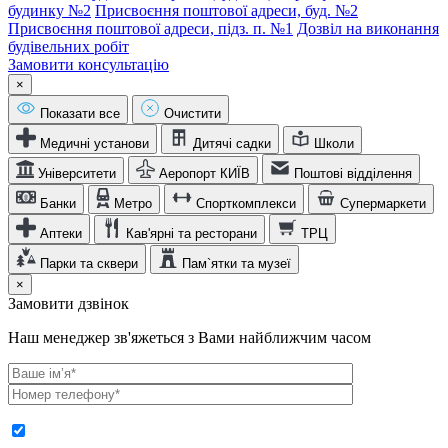
будинку №2
Присвоєння поштової адреси, буд. №2
Присвоєння поштової адреси, підз. п. №1
Дозвіл на виконання
будівельних робіт
Замовити консультацію
×
Показати все
Очистити
Медичні установи
Дитячі садки
Школи
Університети
Аеропорт КИЇВ
Поштові відділення
Банки
Метро
Спорткомплекси
Супермаркети
Аптеки
Кав'ярні та ресторани
ТРЦ
Парки та сквери
Пам`ятки та музеї
×
Замовити дзвінок
Наш менеджер зв'яжеться з Вами найближчим часом