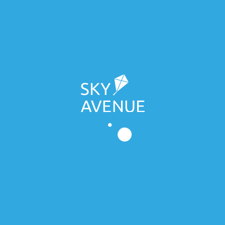
Будинок №2
Влаштування гідроізоляції цокольної
підземної частини – 94 %. Закладні
слаботочних систем та електрики – 97%.
Влаштування покрівлі – 95%. Монтаж
металопластикових вікон та дверей – 99%.
Улаштування фасадів - 93%. Сантехнічні
роботи (квартири, МЗК, підвал) - 85%
Вентиляція і димовидалення - 68% Система
протипожежного захисту - 50% Стяжка МЗК та
квартир - 78% Електромонтажні роботи
(квартири, МЗК, підвал) - 87%. Штукатурення