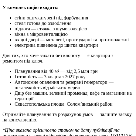
У комплектацію входить:
стіни оштукатурені під фарбування
стеля готова до оздоблення
підлога — стяжка з шумоізоляцією
вікна з мікровентиляцією
вхідні двері — металеві, протиударні та протипожежні
електрика підведена до щитка квартири
Для тих, хто хоче заїхати без клопоту — є квартири з
ремонтом під ключ.
Планування від 40 м² — від 2,5 млн грн
Готовність — 3 квартал 2027 року
Автономне опалення та резервні генератори —
незалежність від міських мереж
Двір без машин, зелений променад, кафе та магазини на
території
Севастопольська площа, Соломʼянський район
Отримайте планування та розрахунок умов — залиште заявку
на консультацію.
*Ціна вказана орієнтовно станом на дату публікації та
розрахована у гривні відповідно до поточного курсу USD/UAH.